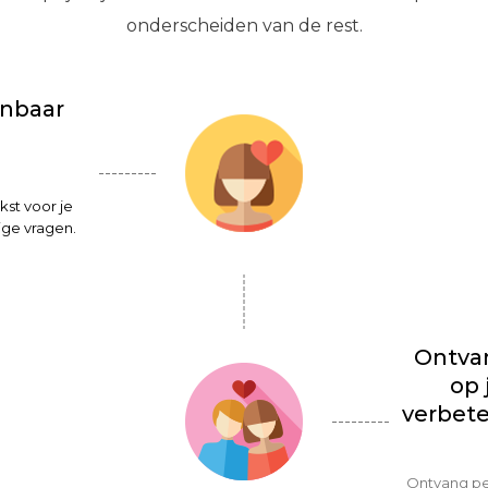
onderscheiden van de rest.
nbaar
kst voor je
ge vragen.
Ontva
op 
verbete
Ontvang pe