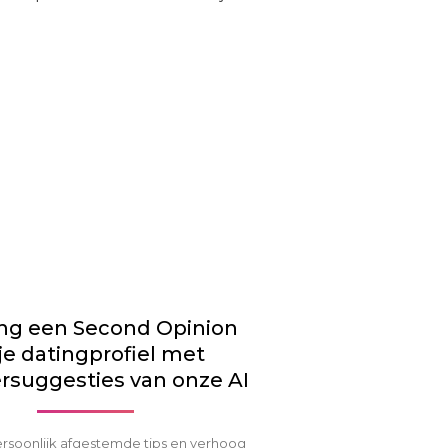
ng een Second Opinion
je datingprofiel met
rsuggesties van onze AI
rsoonlijk afgestemde tips en verhoog